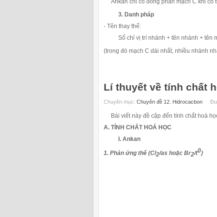
Ankan chỉ có đồng phân mạch C khi có từ
3. Danh pháp
- Tên thay thế:
Số chỉ vị trí nhánh + tên nhánh + tên
(trong đó mạch C dài nhất, nhiều nhánh nh
Lí thuyết về tính chất
Chuyên mục:
Chuyên đề 12. Hidrocacbon
Đư
Bài viết này đề cập đến tính chất hoá họ
A. TÍNH CHẤT HOÁ HỌC
I. Ankan
0
1. Phản ứng thế (Cl
/as hoặc Br
/t
)
2
2