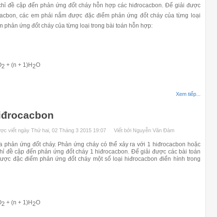
chỉ đề cập đến phản ứng đốt cháy hỗn hợp các hiđrocacbon. Để giải được
cacbon, các em phải nắm được đặc điểm phản ứng đốt cháy của từng loại
m phản ứng đốt cháy của từng loại trong bài toán hỗn hợp:
O
+ (n + 1)H
O
2
2
Xem tiếp...
iđrocacbon
ợc viết ngày Thứ hai, 02 Tháng 3 2015 19:07
Viết bởi Nguyễn Văn Đàm
hản ứng đốt cháy. Phản ứng cháy có thể xảy ra với 1 hiđrocacbon hoặc
hỉ đề cập đến phản ứng đốt cháy 1 hiđrocacbon. Để giải được các bài toán
ược đặc điểm phản ứng đốt cháy một số loại hiđrocacbon điển hình trong
O
+ (n + 1)H
O
2
2