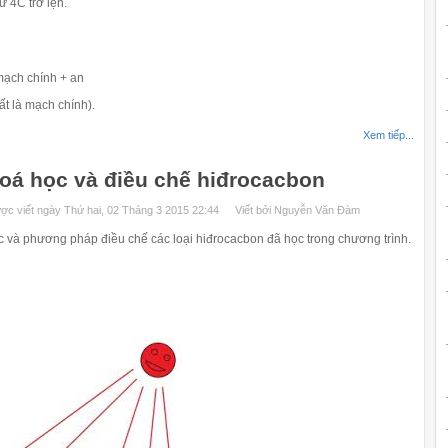
 4C trở lện.
 mạch chính + an
ất là mạch chính).
Xem tiếp...
 hoá học và điều chế hiđrocacbon
ợc viết ngày Thứ hai, 02 Tháng 3 2015 22:44
Viết bởi Nguyễn Văn Đàm
c và phương pháp điều chế các loại hiđrocacbon đã học trong chương trình.