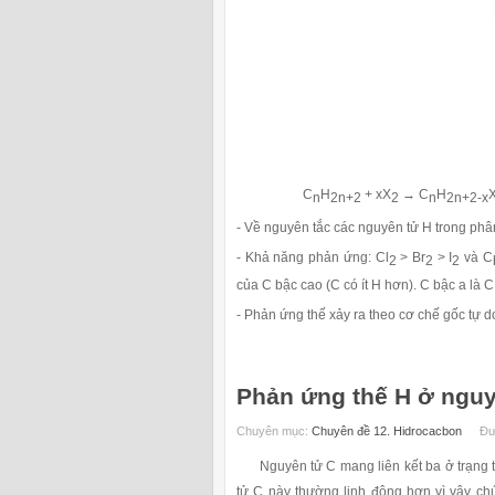
C
H
+ xX
→ C
H
n
2n+2
2
n
2n+2-x
- Về nguyên tắc các nguyên tử H trong phân 
- Khả năng phản ứng: Cl
> Br
> I
và C
2
2
2
của C bậc cao (C có ít H hơn). C bậc a là C
- Phản ứng thế xảy ra theo cơ chế gốc tự d
Phản ứng thế H ở nguy
Chuyên mục:
Chuyên đề 12. Hidrocacbon
Đư
Nguyên tử C mang liên kết ba ở trạng th
tử C này thường linh động hơn vì vậy ch