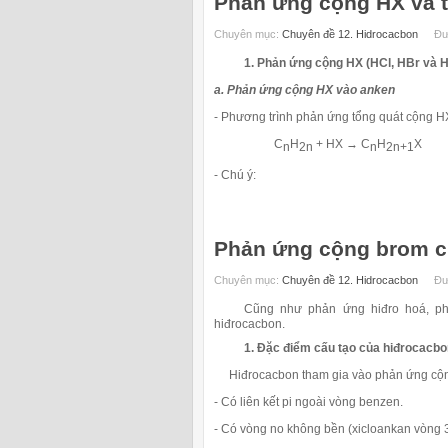
Phản ứng cộng HX và 
Chuyên mục:
Chuyên đề 12. Hidrocacbon
Đư
1. Phản ứng cộng HX (HCl, HBr và 
a. Phản ứng cộng HX vào anken
- Phương trình phản ứng tổng quát cộng H
C
H
+ HX → C
H
X
n
2n
n
2n+1
- Chú ý:
Phản ứng cộng brom c
Chuyên mục:
Chuyên đề 12. Hidrocacbon
Đư
Cũng như phản ứng hiđro hoá, phản 
hiđrocacbon.
1. Đặc điểm cấu tạo của hiđrocacb
Hiđrocacbon tham gia vào phản ứng cộng h
- Có liên kết pi ngoài vòng benzen.
- Có vòng no không bền (xicloankan vòng 