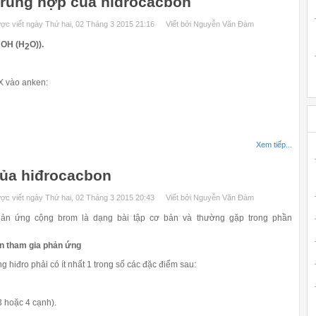
trùng hợp của hiđrocacbon
ợc viết ngày Thứ hai, 02 Tháng 3 2015 21:16
Viết bởi Nguyễn Văn Đàm
HOH (H
O)).
2
X vào anken:
Xem tiếp...
ủa hiđrocacbon
ợc viết ngày Thứ hai, 02 Tháng 3 2015 20:43
Viết bởi Nguyễn Văn Đàm
ứng cộng brom là dạng bài tập cơ bản và thường gặp trong phần
on tham gia phản ứng
iđro phải có ít nhất 1 trong số các đặc điểm sau:
3 hoặc 4 cạnh).