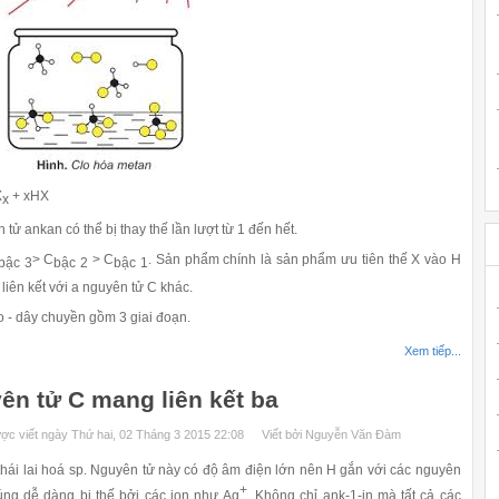
X
+ xHX
x
tử ankan có thể bị thay thế lần lượt từ 1 đến hết.
> C
> C
. Sản phẩm chính là sản phẩm ưu tiên thế X vào H
bậc 3
bậc 2
bậc 1
 liên kết với a nguyên tử C khác.
o - dây chuyền gồm 3 giai đoạn.
Xem tiếp...
ên tử C mang liên kết ba
ợc viết ngày Thứ hai, 02 Tháng 3 2015 22:08
Viết bởi Nguyễn Văn Đàm
ái lai hoá sp. Nguyên tử này có độ âm điện lớn nên H gắn với các nguyên
+
úng dễ dàng bị thế bởi các ion như Ag
. Không chỉ ank-1-in mà tất cả các