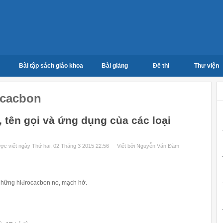
Bài tập sách giáo khoa
Bài giảng
Đề thi
Thư viện
ocacbon
 tên gọi và ứng dụng của các loại
ợc viết ngày Thứ hai, 02 Tháng 3 2015 22:56
Viết bởi Nguyễn Văn Đàm
à những hiđrocacbon no, mạch hở.