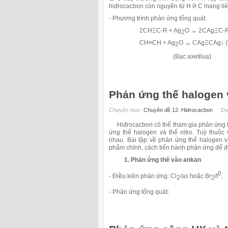
hiđrocacbon còn nguyên tử H ở C mang liê
- Phương trình phản ứng tổng quát:
2CH
Ξ
C-R + Ag
O
→
2CAg
Ξ
C-R
2
CH≡CH + Ag
O → CAgΞCAg↓ (
2
(Bạc axetilua)
Phản ứng thế halogen 
Chuyên mục:
Chuyên đề 12. Hidrocacbon
Đư
Hiđrocacbon có thể tham gia phản ứng thế
ứng thế halogen và thế nitro. Tuỳ thuộc
nhau.
Bài tập về phản ứng thế halogen v
phẩm chính, cách tiến hành phản ứng để đ
1. Phản ứng thế vào ankan
0
- Điều kiện phản ứng: Cl
/as hoặc Br
/t
.
2
2
- Phản ứng tổng quát: