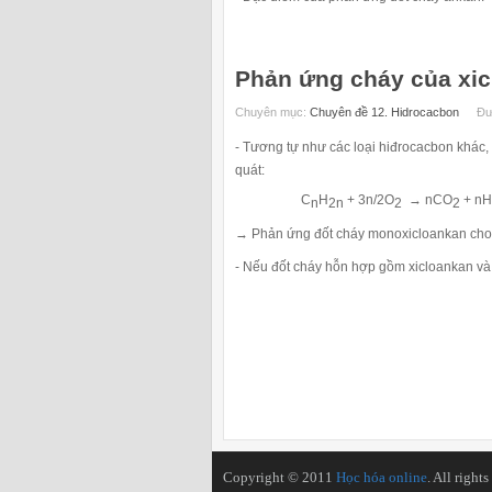
Phản ứng cháy của xi
Chuyên mục:
Chuyên đề 12. Hidrocacbon
Đư
- Tương tự như các loại hiđrocacbon khác,
quát:
C
H
+ 3n/2O
→ nCO
+ nH
n
2n
2
2
→ Phản ứng đốt cháy monoxicloankan cho
- Nếu đốt cháy hỗn hợp gồm xicloankan và 
Copyright © 2011
Học hóa online
. All rights