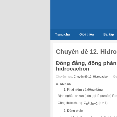
Trang chủ
Giới thiệu
Bài tập
Chuyên đề 12. Hiđr
Đồng đẳng, đồng phân,
hiđrocacbon
Chuyên mục:
Chuyên đề 12. Hidrocacbon
Đư
A. ANKAN
1. Khái niệm và đồng đẳng
- Định nghĩa: ankan (còn gọi là parafin) l
- Công thức chung: C
H
(n ≥ 1).
n
2n+2
2. Đồng phân