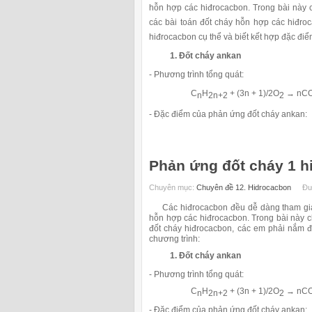
hỗn hợp các hiđrocacbon. Trong bài này 
các bài toán đốt cháy hỗn hợp các hiđro
hiđrocacbon cụ thể và biết kết hợp đặc điể
1. Đốt cháy ankan
- Phương trình tổng quát:
C
H
+ (3n + 1)/2O
→
nC
n
2n+2
2
- Đặc điểm của phản ứng đốt cháy ankan:
Phản ứng đốt cháy 1 h
Chuyên mục:
Chuyên đề 12. Hidrocacbon
Đư
Các hiđrocacbon đều dễ dàng tham gia p
hỗn hợp các hiđrocacbon. Trong bài này c
đốt cháy hiđrocacbon, các em phải nắm đ
chương trình:
1. Đốt cháy ankan
- Phương trình tổng quát:
C
H
+ (3n + 1)/2O
→
nC
n
2n+2
2
- Đặc điểm của phản ứng đốt cháy ankan: