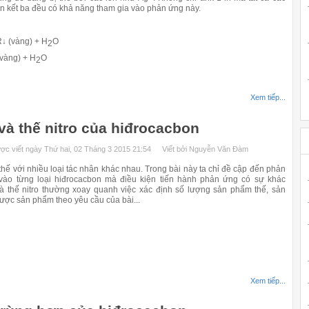
n kết ba đều có khả năng tham gia vào phản ứng này.
↓ (vàng) + H
O
2
vàng) + H
O
2
Xem tiếp...
và thế nitro của hiđrocacbon
ợc viết ngày Thứ hai, 02 Tháng 3 2015 21:54
Viết bởi Nguyễn Văn Đàm
 với nhiều loại tác nhân khác nhau. Trong bài này ta chỉ đề cập đến phản
 vào từng loại hiđrocacbon mà điều kiện tiến hành phản ứng có sự khác
à thế nitro thường xoay quanh việc xác định số lượng sản phẩm thế, sản
ược sản phẩm theo yêu cầu của bài...
Xem tiếp...