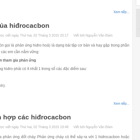
Xem tiếp...
của hiđrocacbon
ợc viết ngày Thứ hai, 02 Tháng 3 2015 20:17
Viết bởi Nguyễn Văn Đàm
 gọi là phản ứng hiđro hoá) là dạng bài tập cơ bản và hay gặp trong phần
, các em cần nắm vững:
on tham gia phản ứng
iđro phải có ít nhất 1 trong số các đặc điểm sau:
nh).
Xem tiếp...
n hợp các hiđrocacbon
ợc viết ngày Thứ hai, 02 Tháng 3 2015 19:48
Viết bởi Nguyễn Văn Đàm
hản ứng đốt cháy. Phản ứng cháy có thể xảy ra với 1 hiđrocacbon hoặc