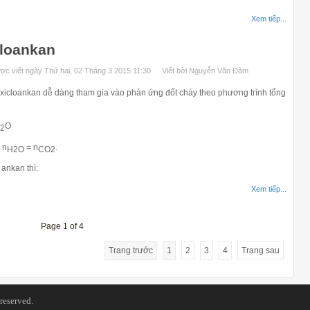
Xem tiếp...
cloankan
ợc viết ngày Thứ hai, 02 Tháng 3 2015 11:30
Viết bởi Nguyễn Văn Đàm
 xicloankan dễ dàng tham gia vào phản ứng đốt cháy theo phương trình tổng
O
2
 n
= n
.
H2O
CO2
ankan thì:
Xem tiếp...
Page 1 of 4
Trang trước
1
2
3
4
Trang sau
 reserved.