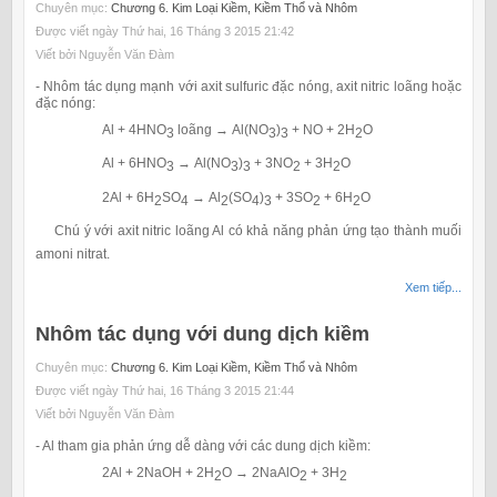
Chuyên mục:
Chương 6. Kim Loại Kiềm, Kiềm Thổ và Nhôm
Được viết ngày Thứ hai, 16 Tháng 3 2015 21:42
Viết bởi Nguyễn Văn Đàm
- Nhôm tác dụng mạnh với axit sulfuric đặc nóng, axit nitric loãng hoặc
đặc nóng:
Al + 4HNO
loãng → Al(NO
)
+ NO + 2H
O
3
3
3
2
Al + 6HNO
→ Al(NO
)
+ 3NO
+ 3H
O
3
3
3
2
2
2Al + 6H
SO
→ Al
(SO
)
+ 3SO
+ 6H
O
2
4
2
4
3
2
2
Chú ý với axit nitric loãng Al có khả năng phản ứng tạo thành muối
amoni nitrat.
Xem tiếp...
Nhôm tác dụng với dung dịch kiềm
Chuyên mục:
Chương 6. Kim Loại Kiềm, Kiềm Thổ và Nhôm
Được viết ngày Thứ hai, 16 Tháng 3 2015 21:44
Viết bởi Nguyễn Văn Đàm
- Al tham gia phản ứng dễ dàng với các dung dịch kiềm:
2Al + 2NaOH + 2H
O → 2NaAlO
+ 3H
2
2
2