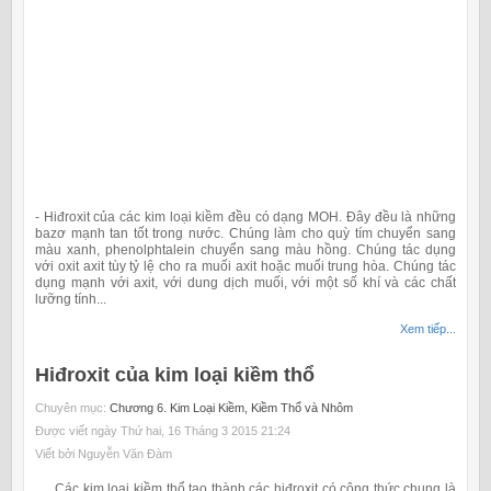
-
Hiđroxit của các kim loại kiềm đều có dạng MOH. Đây đều là những
bazơ mạnh tan tốt trong nước. Chúng làm cho quỳ tím chuyển sang
màu xanh, phenolphtalein chuyển sang màu hồng. Chúng tác dụng
với oxit axit tùy tỷ lệ cho ra muối axit hoặc muối trung hòa. Chúng tác
dụng mạnh với axit, với dung dịch muối, với một số khí và các chất
lưỡng tính...
Xem tiếp...
Hiđroxit của kim loại kiềm thổ
Chuyên mục:
Chương 6. Kim Loại Kiềm, Kiềm Thổ và Nhôm
Được viết ngày Thứ hai, 16 Tháng 3 2015 21:24
Viết bởi Nguyễn Văn Đàm
Các kim loại kiềm thổ tạo thành các hiđroxit có công thức chung là