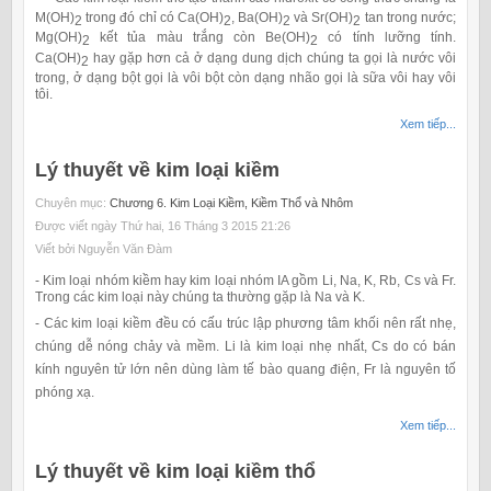
M(OH)
trong đó chỉ có Ca(OH)
, Ba(OH)
và Sr(OH)
tan trong nước;
2
2
2
2
Mg(OH)
kết tủa màu trắng còn Be(OH)
có tính lưỡng tính.
2
2
Ca(OH)
hay gặp hơn cả ở dạng dung dịch chúng ta gọi là nước vôi
2
trong, ở dạng bột gọi là vôi bột còn dạng nhão gọi là sữa vôi hay vôi
tôi.
Xem tiếp...
Lý thuyết về kim loại kiềm
Chuyên mục:
Chương 6. Kim Loại Kiềm, Kiềm Thổ và Nhôm
Được viết ngày Thứ hai, 16 Tháng 3 2015 21:26
Viết bởi Nguyễn Văn Đàm
-
Kim loại nhóm kiềm hay kim loại nhóm IA gồm Li, Na, K, Rb, Cs và Fr.
Trong các kim loại này chúng ta thường gặp là Na và K.
- Các kim loại kiềm đều có cấu trúc lập phương tâm khối nên rất nhẹ,
chúng dễ nóng chảy và mềm. Li là kim loại nhẹ nhất, Cs do có bán
kính nguyên tử lớn nên dùng làm tế bào quang điện, Fr là nguyên tố
phóng xạ.
Xem tiếp...
Lý thuyết về kim loại kiềm thổ