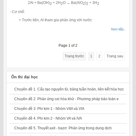
2Al + Ba(OH)
+ 2H
O → Ba(AlO
)
+ 3H
2
2
2
2
2
- Cơ chế:
+ Trước tiên, Al tham gia phản ứng với nước:
Xem tiếp...
Page 1 of 2
Trang trước
1
2
Trang sau
Ôn thi đại học
Chuyên đề 1. Cấu tạo nguyên tử, bảng tuần hoàn, liên kết hóa học
Chuyên đề 2. Phản ứng oxi hóa khử - Phương pháp bảo toàn e
Chuyên đề 3. Phi kim 1 - Nhóm VIIA và VIA
Chuyên đề 4. Phi kim 2 - Nhóm VA và IVA
Chuyên đề 5. Thuyết axit - bazơ. Phản ứng trong dung dịch