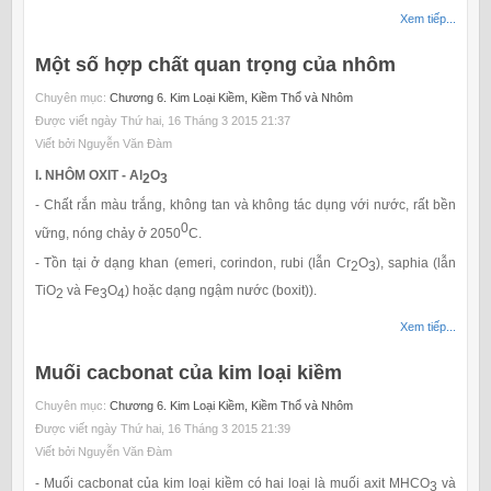
Xem tiếp...
Một số hợp chất quan trọng của nhôm
Chuyên mục:
Chương 6. Kim Loại Kiềm, Kiềm Thổ và Nhôm
Được viết ngày Thứ hai, 16 Tháng 3 2015 21:37
Viết bởi Nguyễn Văn Đàm
I. NHÔM OXIT - Al
O
2
3
- Chất rắn màu trắng, không tan và không tác dụng với nước, rất bền
0
vững, nóng chảy ở 2050
C.
- Tồn tại ở dạng khan (emeri, corindon, rubi (lẫn Cr
O
), saphia (lẫn
2
3
TiO
và Fe
O
) hoặc dạng ngậm nước (boxit)).
2
3
4
Xem tiếp...
Muối cacbonat của kim loại kiềm
Chuyên mục:
Chương 6. Kim Loại Kiềm, Kiềm Thổ và Nhôm
Được viết ngày Thứ hai, 16 Tháng 3 2015 21:39
Viết bởi Nguyễn Văn Đàm
- Muối cacbonat của kim loại kiềm có hai loại là muối axit MHCO
và
3