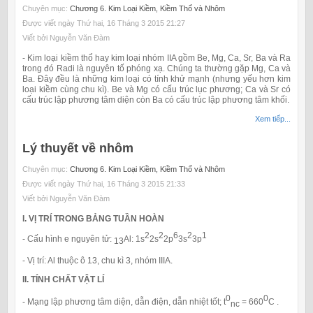
Chuyên mục:
Chương 6. Kim Loại Kiềm, Kiềm Thổ và Nhôm
Được viết ngày Thứ hai, 16 Tháng 3 2015 21:27
Viết bởi Nguyễn Văn Đàm
- Kim loại kiềm thổ hay kim loại nhóm IIA gồm Be, Mg, Ca, Sr, Ba và Ra
trong đó Radi là nguyên tố phóng xạ. Chúng ta thường gặp Mg, Ca và
Ba. Đây đều là những kim loại có tính khử mạnh (nhưng yếu hơn kim
loại kiềm cùng chu kì). Be và Mg có cấu trúc lục phương; Ca và Sr có
cấu trúc lập phương tâm diện còn Ba có cấu trúc lập phương tâm khối.
Xem tiếp...
Lý thuyết về nhôm
Chuyên mục:
Chương 6. Kim Loại Kiềm, Kiềm Thổ và Nhôm
Được viết ngày Thứ hai, 16 Tháng 3 2015 21:33
Viết bởi Nguyễn Văn Đàm
I. VỊ TRÍ TRONG BẢNG TUẦN HOÀN
2
2
6
2
1
- Cấu hình e nguyên tử:
Al: 1s
2s
2p
3s
3p
13
- Vị trí: Al thuộc ô 13, chu kì 3, nhóm IIIA.
II. TÍNH CHẤT VẬT LÍ
0
0
- Mạng lập phương tâm diện, dẫn điện, dẫn nhiệt tốt; t
= 660
C .
nc