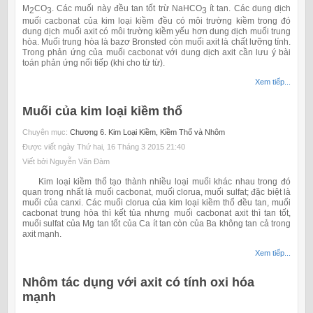
M
CO
. Các muối này đều tan tốt trừ NaHCO
ít tan. Các dung dịch
2
3
3
muối cacbonat của kim loại kiềm đều có môi trường kiềm trong đó
dung dịch muối axit có môi trường kiềm yếu hơn dung dịch muối trung
hòa. Muối trung hòa là bazơ Bronsted còn muối axit là chất lưỡng tính.
Trong phản ứng của muối cacbonat với dung dịch axit cần lưu ý bài
toán phản ứng nối tiếp
(khi cho từ từ).
Xem tiếp...
Muối của kim loại kiềm thổ
Chuyên mục:
Chương 6. Kim Loại Kiềm, Kiềm Thổ và Nhôm
Được viết ngày Thứ hai, 16 Tháng 3 2015 21:40
Viết bởi Nguyễn Văn Đàm
Kim loại kiềm thổ tạo thành nhiều loại muối khác nhau trong đó
quan trong nhất là muối cacbonat, muối clorua, muối sulfat; đặc biệt là
muối của canxi. Các muối clorua của kim loại kiềm thổ đều tan, muối
cacbonat trung hòa thì kết tủa nhưng muối cacbonat axit thì tan tốt,
muối sulfat của Mg tan tốt của Ca ít tan còn của Ba không tan cả trong
axit mạnh.
Xem tiếp...
Nhôm tác dụng với axit có tính oxi hóa
mạnh