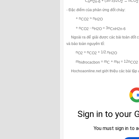
C
H
+ (3n-3)/2O
→ nCO
n
2n-6
2
2
- Đặc điểm của phản ứng đốt cháy:
+ n
> n
CO2
H2O
+ n
- n
= 3n
CO2
H2O
CnH2n-6
Ngoài ra để giải được các bài toán đốt ch
và bảo toàn nguyên tố:
n
= n
+ 1/2.n
O2
CO2
H2O
m
= m
+ m
= 12n
hiđrocacbon
C
H
CO2
Hochoaonline.net giới thiệu các bài tập 