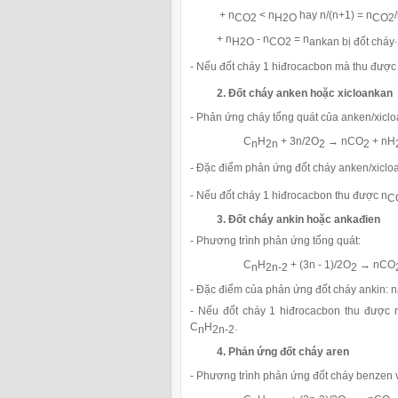
+ n
< n
hay n/(n+1) = n
CO2
2
CO2
H
O
+ n
- n
= n
.
H2O
CO2
ankan bị đốt cháy
- Nếu đốt cháy 1 hiđrocacbon mà thu được
2. Đốt cháy anken hoặc xicloankan
- Phản ứng cháy tổng quát của anken/xiclo
C
H
+ 3n/2O
→ nCO
+ nH
n
2n
2
2
- Đặc điểm phản ứng đốt cháy anken/xiclo
- Nếu đốt cháy 1 hiđrocacbon thu được n
C
3. Đốt cháy ankin hoặc ankađien
- Phương trình phản ứng tổng quát:
C
H
+ (3n - 1)/2O
→ nCO
n
2n-2
2
- Đặc điểm của phản ứng đốt cháy ankin: n
- Nếu đốt cháy 1 hiđrocacbon thu được
C
H
.
n
2n-2
4. Phản ứng đốt cháy aren
- Phương trình phản ứng đốt cháy benzen