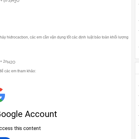
+ (n-3)H
O
2
áy hiđrocacbon, các em cần vận dụng tốt các định luật bảo toàn khối lượng
+ 2n
H2O
để các em tham khảo: