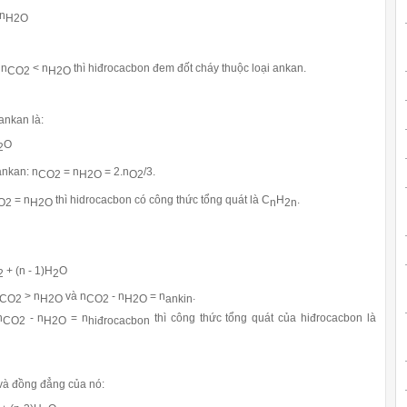
/n
H2O
 n
< n
thì hiđrocacbon đem đốt cháy thuộc loại ankan.
CO2
H2O
ankan là:
O
2
ankan:
n
= n
= 2.n
/3.
CO
2
H
2
O
O2
= n
thì hidrocacbon có công thức tổng quát là C
H
.
O2
H2O
n
2n
+ (n - 1)H
O
2
2
> n
và n
- n
= n
.
CO2
H2O
CO2
H2O
ankin
n
- n
= n
thì công thức tổng quát của hiđrocacbon là
CO2
H2O
hiđrocacbon
 và đồng đẳng của nó: