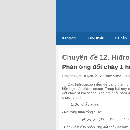
Trang chủ
Giới thiệu
Bài tập
Chuyên đề 12. Hiđr
Phản ứng đốt cháy 1 h
Chuyên mục:
Chuyên đề 12. Hidrocacbon
Đư
Các hiđrocacbon đều dễ dàng tham gia p
hỗn hợp các hiđrocacbon. Trong bài này c
đốt cháy hiđrocacbon, các em phải nắm đ
chương trình:
1. Đốt cháy ankan
- Phương trình tổng quát:
C
H
+ (3n + 1)/2O
→
nC
n
2n+2
2
- Đặc điểm của phản ứng đốt cháy ankan: