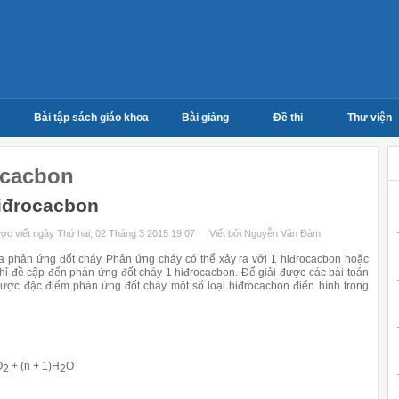
Bài tập sách giáo khoa
Bài giảng
Đề thi
Thư viện
ocacbon
iđrocacbon
ợc viết ngày Thứ hai, 02 Tháng 3 2015 19:07
Viết bởi Nguyễn Văn Đàm
hản ứng đốt cháy. Phản ứng cháy có thể xảy ra với 1 hiđrocacbon hoặc
hỉ đề cập đến phản ứng đốt cháy 1 hiđrocacbon. Để giải được các bài toán
ược đặc điểm phản ứng đốt cháy một số loại hiđrocacbon điển hình trong
O
+ (n + 1)H
O
2
2