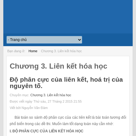
Bạn đang ở:
Home
Chương 3. Liên kết hóa học
Chương 3. Liên kết hóa học
Độ phân cực của liên kết, hoá trị của
nguyên tố.
Chuyên mục:
Chương 3. Liên kết hóa học
Được viết ngày Thứ sáu, 27 Tháng 2 2015 21:55
Viết bởi Nguyễn Văn Đàm
Bài toán so sánh độ phân cực của các liên kết là bài toán tương đối
phổ biến trong các đề thi. Muốn làm tốt dạng toán này cần nhớ:
I. ĐỘ PHÂN CỰC CỦA LIÊN KẾT HÓA HỌC