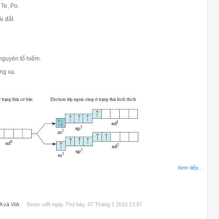
Te, Po.
i đất.
 nguyên tố hiếm.
ng xạ.
Xem tiếp...
A và VIA
Được viết ngày Thứ bảy, 07 Tháng 2 2015 13:57