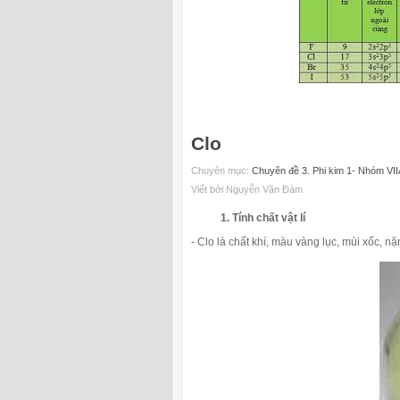
Clo
Chuyên mục:
Chuyên đề 3. Phi kim 1- Nhóm VII
Viết bởi Nguyễn Văn Đàm
1. Tính chất vật lí
- Clo là chất khí, màu vàng lục, mùi xốc, n