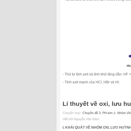
- Thứ tự tính axit và tính khử tăng dần: HF 
- Tính axit mạnh của HCl, HBr và HI:
Lí thuyết về oxi, lưu 
Chuyên mục:
Chuyên đề 3. Phi kim 1- Nhóm VII
Viết bởi Nguyễn Văn Đàm
I. KHÁI QUÁT VỀ NHÓM OXI, LƯU HUỲN