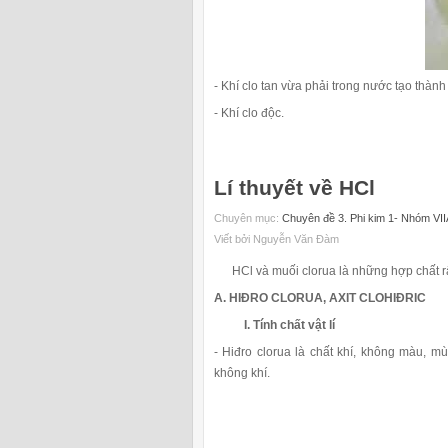
- Khí clo tan vừa phải trong nước tạo thàn
- Khí clo độc.
Lí thuyết về HCl
Chuyên mục:
Chuyên đề 3. Phi kim 1- Nhóm VII
Viết bởi Nguyễn Văn Đàm
HCl và muối clorua là những hợp chất rấ
A. HIĐRO CLORUA, AXIT CLOHIĐRIC
I. Tính chất vật lí
- Hiđro clorua là chất khí, không màu, m
không khí.