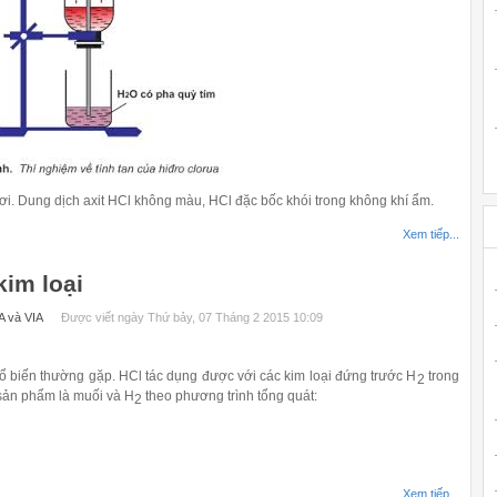
ơi.
Dung dịch axit HCl không màu, HCl đặc bốc khói trong không khí ẩm.
Xem tiếp...
kim loại
A và VIA
Được viết ngày Thứ bảy, 07 Tháng 2 2015 10:09
ổ biến thường gặp. HCl tác dụng được với các kim loại đứng trước H
trong
2
 sản phẩm là muối và H
theo phương trình tổng quát:
2
Xem tiếp...