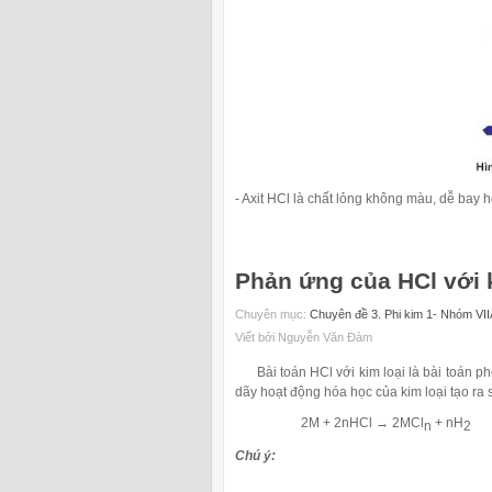
- Axit HCl là chất lỏng không màu, dễ bay h
Phản ứng của HCl với 
Chuyên mục:
Chuyên đề 3. Phi kim 1- Nhóm VII
Viết bởi Nguyễn Văn Đàm
Bài toán HCl với kim loại là bài toán ph
dãy hoạt động hóa học của kim loại tạo ra
2M + 2nHCl → 2MCl
+ nH
n
2
Chú ý: