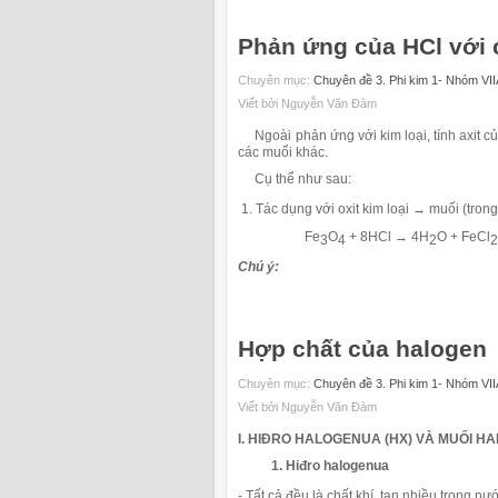
Phản ứng của HCl với 
Chuyên mục:
Chuyên đề 3. Phi kim 1- Nhóm VII
Viết bởi Nguyễn Văn Đàm
Ngoài phản ứng với kim loại, tính axit củ
các muối khác.
Cụ thể như sau:
1. Tác dụng với oxit kim loại → muối (trong
Fe
O
+ 8HCl
→
4H
O + FeCl
3
4
2
2
Chú ý:
Hợp chất của halogen
Chuyên mục:
Chuyên đề 3. Phi kim 1- Nhóm VII
Viết bởi Nguyễn Văn Đàm
I. HIĐRO HALOGENUA (HX) VÀ MUỐI 
1. Hiđro halogenua
- Tất cả đều là chất khí, tan nhiều trong nư