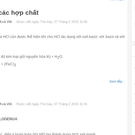
các hợp chất
A và VIA
Được viết ngày Thứ bảy, 07 Tháng 2 2015 11:06
a HCl còn được thể hiện khi cho HCl tác dụng với oxit bazơ, với bazơ và với
 đó kim loại giữ nguyên hóa trị) + H
O.
2
+ 2FeCl
3
Xem tiếp...
A và VIA
Được viết ngày Thứ bảy, 07 Tháng 2 2015 11:41
HALOGENUA
ớc, điện li hoàn toàn (trừ HF) tạo thành dung dịch axit mạnh.