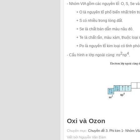
- Nhóm VIA gồm các nguyên tố: O, S, Se và 
+ O là nguyên tố phổ biến nhất trên trá
+ S có nhiều trong lòng đất.
+ Se là chất bán dẫn màu nâu đỏ.
+ Te là chất rắn, màu xám, thuộc loại
+ Po là nguyên tố kim loại có tính phó
2
4
- Cấu hình e lớp ngoài cùng: ns
np
.
Oxi và Ozon
Chuyên mục:
Chuyên đề 3. Phi kim 1- Nhóm VII
Viết bởi Nguyễn Văn Đàm