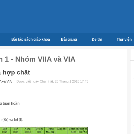
Bài tập sách giáo khoa
Bài giảng
Đề thi
Thư viện
m 1 - Nhóm VIIA và VIA
à hợp chất
A và VIA
Được viết ngày Chủ nhật, 25 Tháng 1 2015 17:43
ng tuần hoàn
Br) và Iot (I).