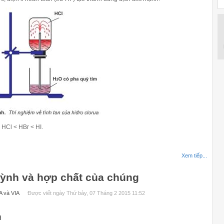
< HCl < HBr < HI.
Xem tiếp...
huỳnh và hợp chất của chúng
A và VIA
Được viết ngày Thứ bảy, 07 Tháng 2 2015 11:52
H