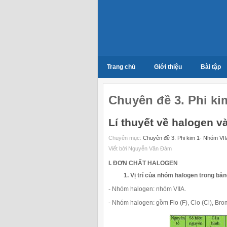
Trang chủ
Giới thiệu
Bài tập
Chuyên đề 3. Phi ki
Lí thuyết về halogen v
Chuyên mục:
Chuyên đề 3. Phi kim 1- Nhóm VII
Viết bởi Nguyễn Văn Đàm
I. ĐƠN CHẤT HALOGEN
1. Vị trí của nhóm halogen trong bả
- Nhóm halogen: nhóm VIIA.
- Nhóm halogen: gồm Flo (F), Clo (Cl), Brom (