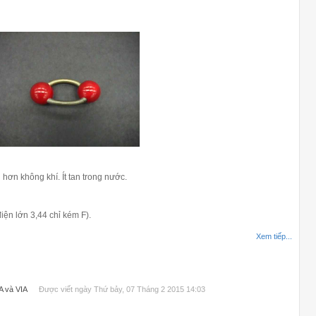
ơn không khí. Ít tan trong nước.
ện lớn 3,44 chỉ kém F).
Xem tiếp...
A và VIA
Được viết ngày Thứ bảy, 07 Tháng 2 2015 14:03