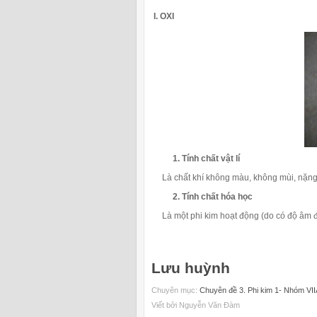
I. OXI
1. Tính chất vật lí
Là chất khí không màu, không mùi, nặng h
2. Tính chất hóa học
Là một phi kim hoạt động (do có độ âm đi
Lưu huỳnh
Chuyên mục:
Chuyên đề 3. Phi kim 1- Nhóm VII
Viết bởi Nguyễn Văn Đàm