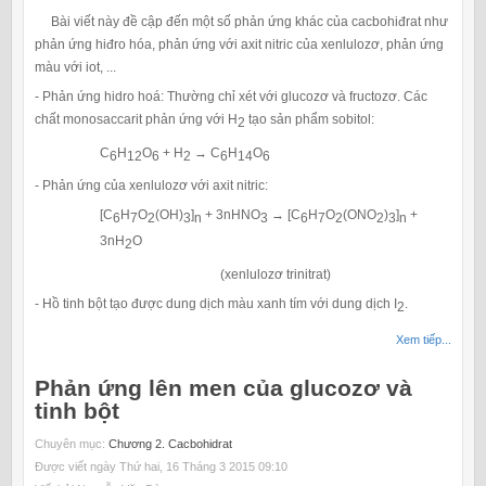
Bài viết này đề cập đến một số phản ứng khác của cacbohiđrat như
phản ứng hiđro hóa, phản ứng với axit nitric của xenlulozơ, phản ứng
màu với iot, ...
- Phản ứng hidro hoá: Thường chỉ xét với glucozơ và fructozơ. Các
chất monosaccarit phản ứng với H
tạo sản phẩm sobitol:
2
C
H
O
+ H
→ C
H
O
6
12
6
2
6
14
6
- Phản ứng của xenlulozơ với axit nitric:
[C
H
O
(OH)
]
+ 3nHNO
→ [C
H
O
(ONO
)
]
+
6
7
2
3
n
3
6
7
2
2
3
n
3nH
O
2
(xenlulozơ trinitrat)
- Hồ tinh bột tạo được dung dịch màu xanh tím với dung dịch I
.
2
Xem tiếp...
Phản ứng lên men của glucozơ và
tinh bột
Chuyên mục:
Chương 2. Cacbohidrat
Được viết ngày Thứ hai, 16 Tháng 3 2015 09:10