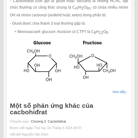
- Cacbohiđrat (còn gọi là gluxit hoặc saccarit) là những HCHC tạp
chức thường có công thức chung là C
(H
O)
có chứa nhiều nhóm
n
2
m,
OH và nhóm cacbonyl (anđehit hoặc xeton) trong phân tử.
- Gluxit được chia thành 3 loại thường gặp là:
+ Monosaccarit: glucozơ, fructozơ có CTPT là C
H
O
.
6
12
6
Xem tiếp...
Một số phản ứng khác của
cacbohiđrat
Chuyên mục:
Chương 2. Cacbohidrat
Được viết ngày Thứ hai, 16 Tháng 3 2015 09:07
Viết bởi Nguyễn Văn Đàm