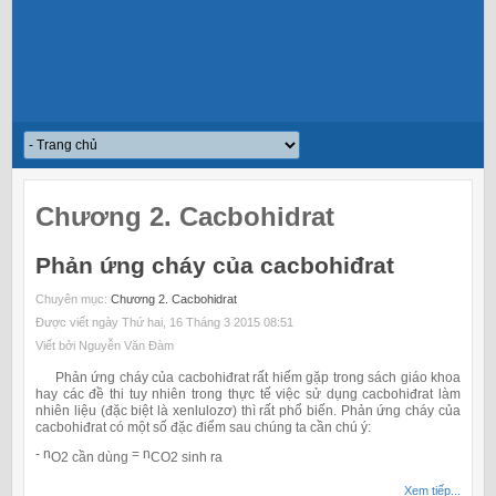
Chương 2. Cacbohidrat
Phản ứng cháy của cacbohiđrat
Chuyên mục:
Chương 2. Cacbohidrat
Được viết ngày Thứ hai, 16 Tháng 3 2015 08:51
Viết bởi Nguyễn Văn Đàm
Phản ứng cháy của cacbohiđrat rất hiếm gặp trong sách giáo khoa
hay các đề thi tuy nhiên trong thực tế việc sử dụng cacbohiđrat làm
nhiên liệu (đặc biệt là xenlulozơ) thì rất phổ biến. Phản ứng cháy của
cacbohiđrat có một số đặc điểm sau chúng ta cần chú ý:
- n
= n
O2
cần dùng
CO2 sinh ra
Xem tiếp...