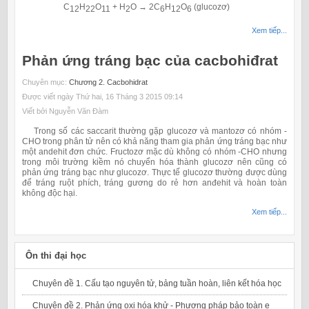
C
H
O
+ H
O → 2C
H
O
(glucozơ)
12
22
11
2
6
12
6
Xem tiếp...
Phản ứng tráng bạc của cacbohiđrat
Chuyên mục:
Chương 2. Cacbohidrat
Được viết ngày Thứ hai, 16 Tháng 3 2015 09:14
Viết bởi Nguyễn Văn Đàm
Trong số các saccarit thường gặp glucozơ và mantozơ có nhóm -
CHO trong phân tử nên có khả năng tham gia phản ứng tráng bạc như
một andehit đơn chức. Fructozơ mặc dù không có nhóm -CHO nhưng
trong môi trường kiềm nó chuyển hóa thành glucozơ nên cũng có
phản ứng tráng bạc như glucozơ. Thực tế glucozơ thường được dùng
để tráng ruột phích, tráng gương do rẻ hơn anđehit và hoàn toàn
không độc hại.
Xem tiếp...
Ôn thi đại học
Chuyên đề 1. Cấu tạo nguyên tử, bảng tuần hoàn, liên kết hóa học
Chuyên đề 2. Phản ứng oxi hóa khử - Phương pháp bảo toàn e