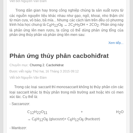
Viết bởi Nguyễn Văn Đàm
Trong dân gian hay trong công nghiệp chúng ta sản xuất rượu từ
các nguồn nguyên liệu khác nhau như gạo, ngô, khoai, nho thậm chí
từ mùn cưa, vỏ bào, bã mía... Nhưng các cách làm trên đều có phương
trình hóa học chung là C
H
O
→ 2C
H
OH + 2CO
. Phản ứng này
6
12
6
2
5
2
là phản ứng lên men rượu, ta cũng có thể dùng phản ứng tổng của
phản ứng thủy phân và phản ứng lên men sau:
Xem tiếp...
Phản ứng thủy phân cacbohiđrat
Chuyên mục:
Chương 2. Cacbohidrat
Được viết ngày Thứ hai, 16 Tháng 3 2015 09:12
Viết bởi Nguyễn Văn Đàm
Trong các loại saccarit thì monosaccarit không bị thủy phân còn các
loại saccarit khác bị thủy phân trong môi trường axit hoặc khi có men
xúc tác. Cụ thể là:
- Saccarozơ:
C
H
O
+ H
O
12
22
11
2
→ C
H
O
(glucozơ)+ C
H
O
(fructozơ)
6
12
6
6
12
6
- Mantozơ: