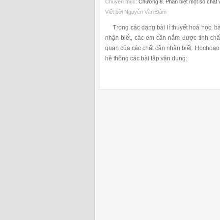
Chuyên mục:
Chương 8. Phân biệt một số chất
Viết bởi Nguyễn Văn Đàm
Trong các dạng bài lí thuyết hoá học, bài
nhận biết, các em cần nắm được tính chấ
quan của các chất cần nhận biết. Hochoao
hệ thống các bài tập vận dụng: