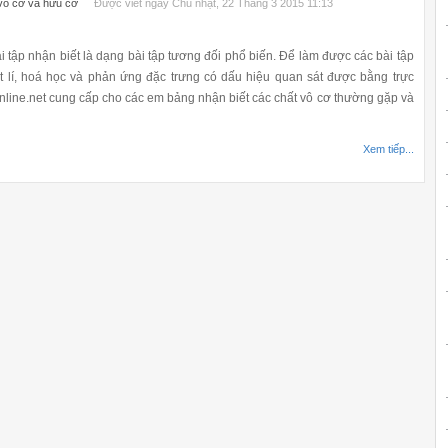
 vô cơ và hữu cơ
Được viết ngày Chủ nhật, 22 Tháng 3 2015 11:13
 tập nhận biết là dạng bài tập tương đối phổ biến. Để làm được các bài tập
t lí, hoá học và phản ứng đặc trưng có dấu hiệu quan sát được bằng trực
nline.net cung cấp cho các em bảng nhận biết các chất vô cơ thường gặp và
Xem tiếp...