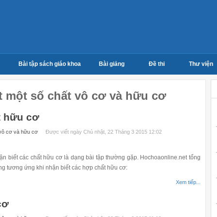
Bài tập sách giáo khoa
Bài giảng
Đề thi
Thư viện
 một số chất vô cơ và hữu cơ
t hữu cơ
 vô cơ và hữu cơ
Được viết ngày Chủ nhật, 22 Tháng 3 2015 12:02
 biết các chất hữu cơ là dạng bài tập thường gặp. Hochoaonline.net tổng
ng tương ứng khi nhận biết các hợp chất hữu cơ:
Xem tiếp...
cơ