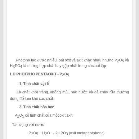
Photpho tạo được nhiều loại oxit và axit khác nhau nhưng P
O
và
2
5
H
PO
là những hợp chất hay gặp nhất trong các bài tập.
3
4
I. ĐIPHOTPHO PENTAOXIT - P
O
2
5
1. Tính chất vật lí
Là chất khói trắng, không mùi, háo nước và dễ chảy rữa thường
dùng để làm khô các chất.
2. Tính chất hóa học
P
O
có tính chất của một oxit axit.
2
5
- Tác dụng với nước:
P
O
+ H
O → 2HPO
(axit metaphotphoric)
2
5
2
3