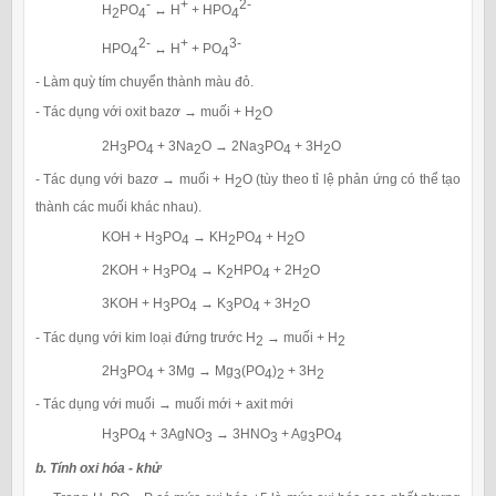
-
+
2-
H
PO
↔ H
+ HPO
2
4
4
2-
+
3-
HPO
↔ H
+ PO
4
4
- Làm quỳ tím chuyển thành màu đỏ.
- Tác dụng với oxit bazơ → muối + H
O
2
2H
PO
+ 3Na
O → 2Na
PO
+ 3H
O
3
4
2
3
4
2
- Tác dụng với bazơ → muối + H
O (tùy theo tỉ lệ phản ứng có thể tạo
2
thành các muối khác nhau).
KOH + H
PO
→ KH
PO
+ H
O
3
4
2
4
2
2KOH + H
PO
→ K
HPO
+ 2H
O
3
4
2
4
2
3KOH + H
PO
→ K
PO
+ 3H
O
3
4
3
4
2
- Tác dụng với kim loại đứng trước H
→ muối + H
2
2
2H
PO
+ 3Mg → Mg
(PO
)
+ 3H
3
4
3
4
2
2
- Tác dụng với muối → muối mới + axit mới
H
PO
+ 3AgNO
→ 3HNO
+ Ag
PO
3
4
3
3
3
4
b. Tính oxi hóa - khử