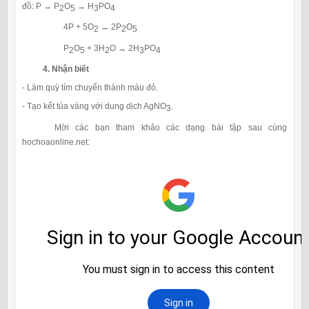
đồ: P → P
O
→ H
PO
2
5
3
4
4P + 5O
→ 2P
O
2
2
5
P
O
+ 3H
O → 2H
PO
2
5
2
3
4
4. Nhận biết
- Làm quỳ tím chuyển thành màu đỏ.
- Tạo kết tủa vàng với dung dịch AgNO
.
3
Mời các bạn tham khảo các dạng bài tập sau cùng
hochoaonline.net: