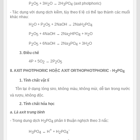
P
O
+ 3H
O → 2H
PO
(axit photphoric)
2
5
2
3
4
- Tác dụng với dung dịch kiềm, tùy theo tỉ lệ có thể tạo thành các muối
khác nhau:
H
O + P
O
+ 2NaOH → 2NaH
PO
2
2
5
2
4
P
O
+ 4NaOH → 2Na
HPO
+ H
O
2
5
2
4
2
P
O
+ 6NaOH → 2Na
PO
+ 3H
O
2
5
3
4
2
3. Điều chế
4P + 5O
→ 2P
O
2
2
5
II. AXIT PHOTPHORIC HOẶC AXIT ORTHOPHOTPHORIC - H
PO
3
4
1. Tính chất vật lí
Tồn tại ở dạng lỏng siro, không màu, không mùi, dễ tan trong nước
và rượu, không độc.
2. Tính chất hóa học
a. Là axit trung bình
- Trong dung dịch H
PO
phân li thuận nghịch theo 3 nấc:
3
4
+
-
H
PO
↔ H
+ H
PO
3
4
2
4