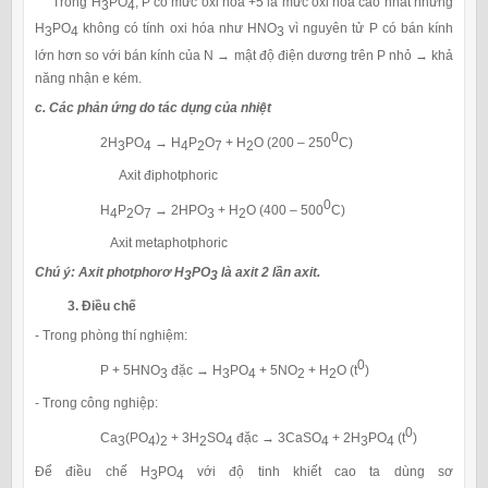
Trong H
PO
, P có mức oxi hóa +5 là mức oxi hóa cao nhất nhưng
3
4
H
PO
không có tính oxi hóa như HNO
vì nguyên tử P có bán kính
3
4
3
lớn hơn so với bán kính của N → mật độ điện dương trên P nhỏ → khả
năng nhận e kém.
c. Các phản ứng do tác dụng của nhiệt
0
2H
PO
→ H
P
O
+ H
O (200 – 250
C)
3
4
4
2
7
2
Axit điphotphoric
0
H
P
O
→ 2HPO
+ H
O (400 – 500
C)
4
2
7
3
2
Axit metaphotphoric
Chú ý: Axit photphorơ H
PO
là axit 2 lần axit.
3
3
3. Điều chế
- Trong phòng thí nghiệm:
0
P + 5HNO
đặc → H
PO
+ 5NO
+ H
O (t
)
3
3
4
2
2
- Trong công nghiệp:
0
Ca
(PO
)
+ 3H
SO
đặc → 3CaSO
+ 2H
PO
(t
)
3
4
2
2
4
4
3
4
Để điều chế H
PO
với độ tinh khiết cao ta dùng sơ
3
4