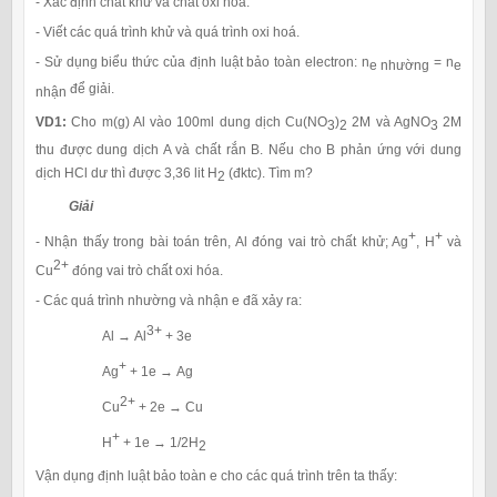
- Xác định chất khử và chất oxi hoá.
- Viết các quá trình khử và quá trình oxi hoá.
- Sử dụng biểu thức của định luật bảo toàn electron: n
= n
e nhường
e
để giải.
nhận
VD1:
Cho m(g) Al vào 100ml dung dịch Cu(NO
)
2M và AgNO
2M
3
2
3
thu được dung dịch A và chất rắn B. Nếu cho B phản ứng với dung
dịch HCl dư thì được 3,36 lit H
(đktc). Tìm m?
2
Giải
+
+
- Nhận thấy trong bài toán trên, Al đóng vai trò chất khử; Ag
, H
và
2+
Cu
đóng vai trò chất oxi hóa.
- Các quá trình nhường và nhận e đã xảy ra:
3+
Al → Al
+ 3e
+
Ag
+ 1e → Ag
2+
Cu
+ 2e → Cu
+
H
+ 1e → 1/2H
2
Vận dụng định luật bảo toàn e cho các quá trình trên ta thấy: