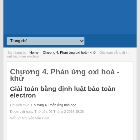
Bạn đang ở:
Home
Chương 4. Phản ứng oxi hoá - khử
Giải toán bằng định
luật bảo toàn electron
Chương 4. Phản ứng oxi hoá -
khử
Giải toán bằng định luật bảo toàn
electron
Chuyên mục:
Chương 4. Phản ứng hóa học
Được viết ngày Thứ bảy, 07 Tháng 2 2015 15:38
Viết bởi Nguyễn Văn Đàm