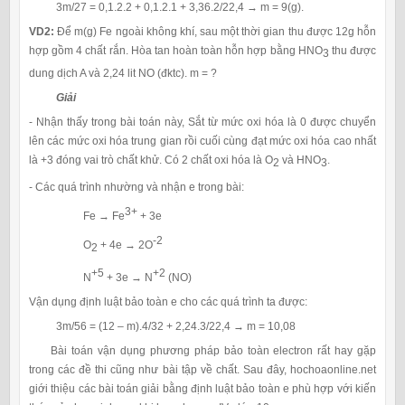
3m/27 = 0,1.2.2 + 0,1.2.1 + 3,36.2/22,4 → m = 9(g).
VD2:
Để m(g) Fe ngoài không khí, sau một thời gian thu được 12g hỗn
hợp gồm 4 chất rắn. Hòa tan hoàn toàn hỗn hợp bằng HNO
thu được
3
dung dịch A và 2,24 lit NO (đktc). m = ?
Giải
- Nhận thấy trong bài toán này, Sắt từ mức oxi hóa là 0 được chuyển
lên các mức oxi hóa trung gian rồi cuối cùng đạt mức oxi hóa cao nhất
là +3 đóng vai trò chất khử. Có 2 chất oxi hóa là O
và HNO
.
2
3
- Các quá trình nhường và nhận e trong bài:
3+
Fe → Fe
+ 3e
-2
O
+ 4e → 2O
2
+5
+2
N
+ 3e → N
(NO)
Vận dụng định luật bảo toàn e cho các quá trình ta được:
3m/56 = (12 – m).4/32 + 2,24.3/22,4 → m = 10,08
Bài toán vận dụng phương pháp bảo toàn electron rất hay gặp
trong các đề thi cũng như bài tập về chất. Sau đây, hochoaonline.net
giới thiệu các bài toán giải bằng định luật bảo toàn e phù hợp với kiến